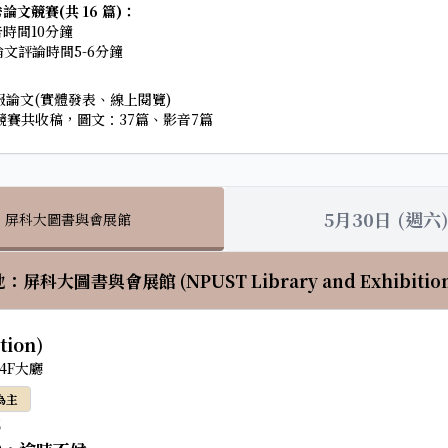
論文競賽(共 16 篇)：
時間10分鐘
秀論文評論時間5-6分鐘
：
篇壁報論文(實體發表、線上閱覽)
海報競賽共收稿，圖文：37篇、影音7篇
5月30日 (週六
：屏科大圖書與會展館
：屏科大圖書與會展館 (NPUST Library and Exhibition 
tion)
4F大廳
為主
5