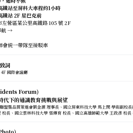
30，逾時不候
高鐵站至屏科大車程約1小時
鐵站 2F 星巴克前
市左營區菜公里高鐵路 105 號 2F
導航 →
師會統一帶隊至接駁車
致詞
4F 國際會議廳
dents Forum)
I 時代下的通識教育挑戰與展望
聯盟暨品質策進會劉金源 理事長、國立屏東科技大學 馬上閔 學術副校
 校長、國立雲林科技大學 張傳育 校長、國立高雄師範大學 王政彥 校長
Photo)