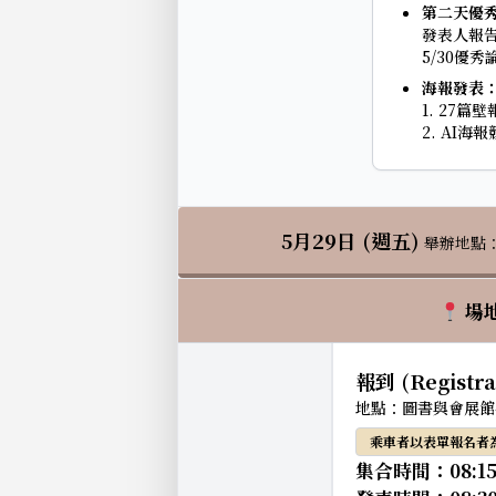
第二天優秀
發表人報告
5/30優
海報發表
1. 27
2. AI
5月29日 (週五)
舉辦地點
場地
報到 (Registra
地點：圖書與會展館
乘車者以表單報名者
集合時間：08:1