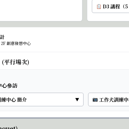
D3 議程（5
統計
2F 創意發想中心
(平行場次)
中心參訪
練中心 簡介
工作犬訓練中
▼
quet)