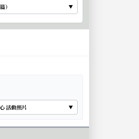
 篇）
▼
心 活動照片
▼