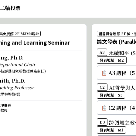
 第二輪投票
與會展館 2F M3M4場地
圖書與會展館 2F 愉
論文發表 (Parallel
ing and Learning Seminar
永續和平 (Se
A3
ng, Ph.D.
發表地點：M2
Department Chair
科技評量研究所教授兼系主任)
A3 議程（5
ith, Ph.D.
AI哲學與人際
aching Professor
C2
教學特聘教授)
發表地點：S3
譽理事長
C2 議程（4
座教授
跨領域之教學實
D3
發表地點：M1